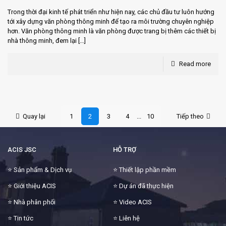
Trong thời đại kinh tế phát triển như hiện nay, các chủ đầu tư luôn hướng
tới xây dựng văn phòng thông minh để tạo ra môi trường chuyên nghiệp
hơn. Văn phòng thông minh là văn phòng được trang bị thêm các thiết bị
nhà thông minh, đem lại
[…]
Read more
Quay lại
1
2
3
4
...
10
Tiếp theo
ACIS JSC
HỖ TRỢ
⭐
Sản phẩm & Dịch vụ
⭐
Thiết lập phần mềm
⭐
Giới thiệu ACIS
⭐
Dự án đã thực hiện
⭐
Nhà phân phối
⭐
Video ACIS
⭐
Tin tức
⭐
Liên hệ