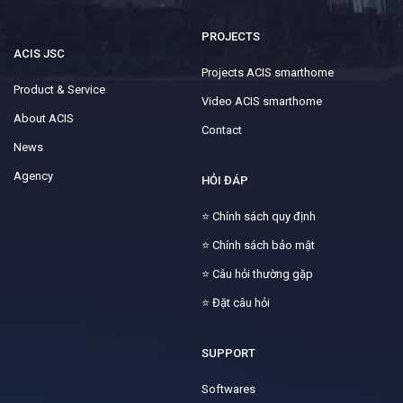
PROJECTS
ACIS JSC
Projects ACIS smarthome
Product & Service
Video ACIS smarthome
About ACIS
Contact
News
Agency
HỎI ĐÁP
⭐
Chính sách quy định
⭐
Chính sách bảo mật
⭐
Câu hỏi thường gặp
⭐
Đặt câu hỏi
SUPPORT
Softwares