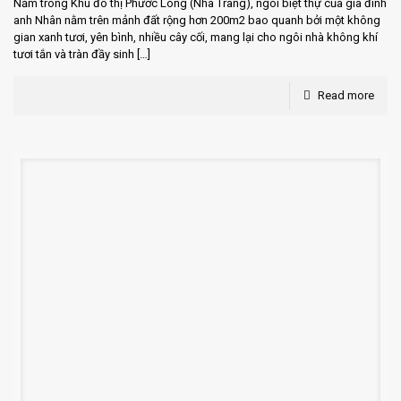
Nằm trong Khu đô thị Phước Long (Nha Trang), ngôi biệt thự của gia đình
anh Nhân nằm trên mảnh đất rộng hơn 200m2 bao quanh bởi một không
gian xanh tươi, yên bình, nhiều cây cối, mang lại cho ngôi nhà không khí
tươi tắn và tràn đầy sinh
[…]
Read more