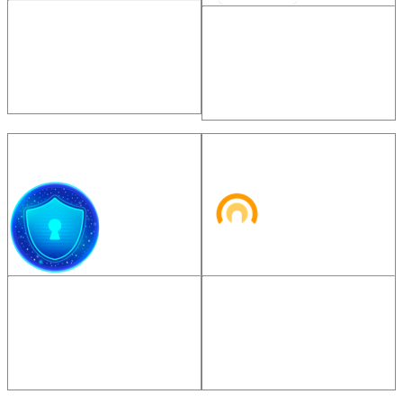
ỔN ĐỊNH
ĐƠN GIẢN
BẢO MẬT CAO
DỄ SỬ DỤNG