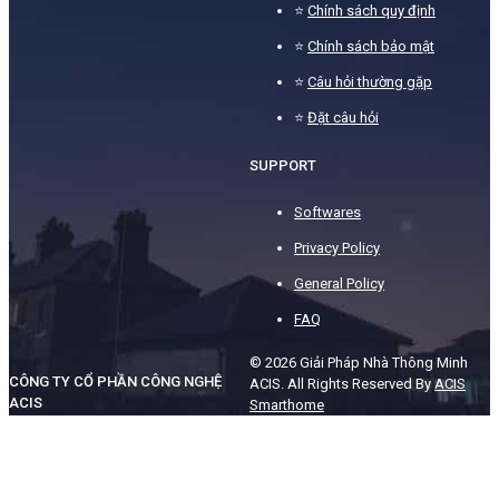
⭐
Chính sách quy định
⭐
Chính sách bảo mật
⭐
Câu hỏi thường gặp
⭐
Đặt câu hỏi
SUPPORT
Softwares
Privacy Policy
General Policy
FAQ
© 2026 Giải Pháp Nhà Thông Minh
CÔNG TY CỔ PHẦN CÔNG NGHỆ
ACIS. All Rights Reserved By
ACIS
ACIS
Smarthome
⭐ Địa Chỉ ACIS: Số 36, đường
15, khu phố 5, P. Hiệp Bình
Chánh, TP. Thủ Đức, TP.HCM