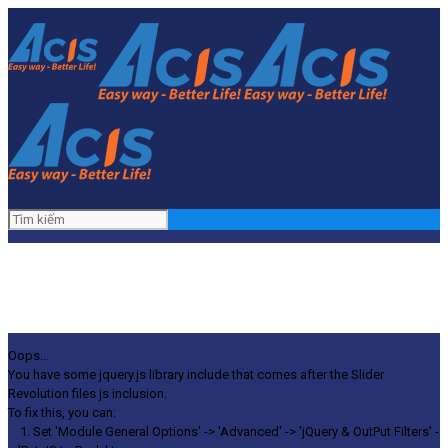
Oops...
You have some jquery.js library include that comes after the Slider
Revolution files js inclusion.
To fix this, you can:
1. Set 'Module General Options' -> 'Advanced' -> 'jQuery & OutPut Filters' -