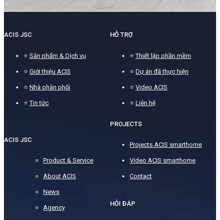
ACIS JSC
HỖ TRỢ
⭐
Sản phẩm & Dịch vụ
⭐
Thiết lập phần mềm
⭐
Giới thiệu ACIS
⭐
Dự án đã thực hiện
⭐
Nhà phân phối
⭐
Video ACIS
⭐
Tin tức
⭐
Liên hệ
PROJECTS
ACIS JSC
Projects ACIS smarthome
Product & Service
Video ACIS smarthome
About ACIS
Contact
News
HỎI ĐÁP
Agency