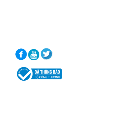
⭐ Hotline:
0902 673 389 (Mr.
Tuấn)
⭐ Hotline:
0981 578 396 (Ms.
Dung)
⭐ Email: biz@acis.com.vn