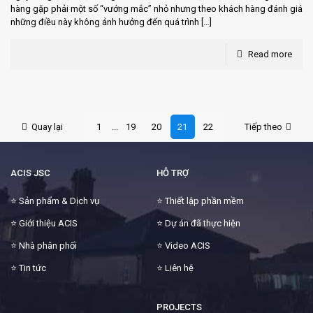
hàng gặp phải một số “vướng mắc” nhỏ nhưng theo khách hàng đánh giá
những điều này không ảnh hưởng đến quá trình
[…]
Read more
Quay lại
1
...
19
20
21
22
Tiếp theo
ACIS JSC
HỖ TRỢ
⭐
Sản phẩm & Dịch vụ
⭐
Thiết lập phần mềm
⭐
Giới thiệu ACIS
⭐
Dự án đã thực hiện
⭐
Nhà phân phối
⭐
Video ACIS
⭐
Tin tức
⭐
Liên hệ
PROJECTS