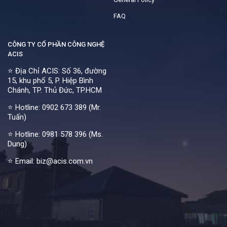
FAQ
CÔNG TY CỔ PHẦN CÔNG NGHỆ
ACIS
⭐ Địa Chỉ ACIS: Số 36, đường
15, khu phố 5, P. Hiệp Bình
Chánh, TP. Thủ Đức, TP.HCM
⭐ Hotline:
0902 673 389 (Mr.
Tuấn)
⭐ Hotline:
0981 578 396 (Ms.
Dung)
⭐ Email: biz@acis.com.vn