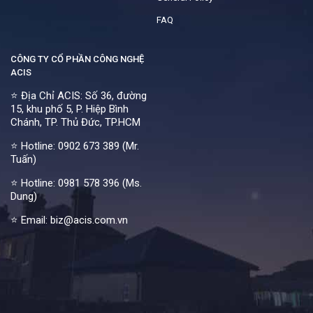
FAQ
CÔNG TY CỔ PHẦN CÔNG NGHỆ
ACIS
⭐ Địa Chỉ ACIS: Số 36, đường
15, khu phố 5, P. Hiệp Bình
Chánh, TP. Thủ Đức, TP.HCM
⭐ Hotline:
0902 673 389 (Mr.
Tuấn)
⭐ Hotline:
0981 578 396 (Ms.
Dung)
⭐ Email: biz@acis.com.vn