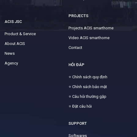
PROJECTS
ACIS JSC
Projects ACIS smarthome
Product & Service
Video ACIS smarthome
About ACIS
Contact
News
Agency
HỎI ĐÁP
⭐
Chính sách quy định
⭐
Chính sách bảo mật
⭐
Câu hỏi thường gặp
⭐
Đặt câu hỏi
SUPPORT
Softwares