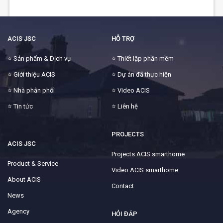
ACIS JSC
HỖ TRỢ
⭐
Sản phẩm & Dịch vụ
⭐
Thiết lập phần mềm
⭐
Giới thiệu ACIS
⭐
Dự án đã thực hiện
⭐
Nhà phân phối
⭐
Video ACIS
⭐
Tin tức
⭐
Liên hệ
PROJECTS
ACIS JSC
Projects ACIS smarthome
Product & Service
Video ACIS smarthome
About ACIS
Contact
News
Agency
HỎI ĐÁP