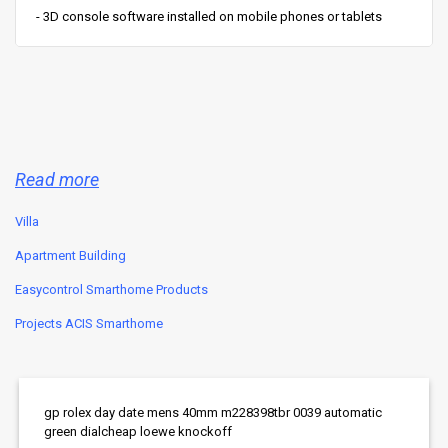
- 3D console software installed on mobile phones or tablets
Read more
Villa
Apartment Building
Easycontrol Smarthome Products
Projects ACIS Smarthome
gp rolex day date mens 40mm m228398tbr 0039 automatic
green dial
cheap loewe knockoff