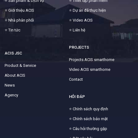
⭐
Sản phẩm & Dịch vụ
⭐
Thiết lập phần mềm
⭐
Giới thiệu ACIS
⭐
Dự án đã thực hiện
⭐
Nhà phân phối
⭐
Video ACIS
⭐
Tin tức
⭐
Liên hệ
PROJECTS
ACIS JSC
Projects ACIS smarthome
Product & Service
Video ACIS smarthome
About ACIS
Contact
News
Agency
HỎI ĐÁP
⭐
Chính sách quy định
⭐
Chính sách bảo mật
⭐
Câu hỏi thường gặp