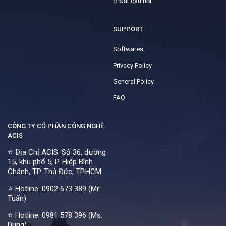
⭐
Đặt câu hỏi
SUPPORT
Softwares
Privacy Policy
General Policy
FAQ
CÔNG TY CỔ PHẦN CÔNG NGHỆ
ACIS
⭐ Địa Chỉ ACIS: Số 36, đường
15, khu phố 5, P. Hiệp Bình
Chánh, TP. Thủ Đức, TP.HCM
⭐ Hotline:
0902 673 389 (Mr.
Tuấn)
⭐ Hotline:
0981 578 396 (Ms.
Dung)