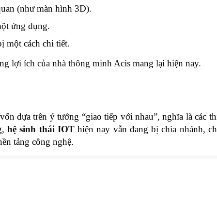
c quan (như màn hình 3D).
 một ứng dụng.
 một cách chi tiết.
ững
lợi ích của nhà thông minh Acis
mang lại hiện nay.
ốn dựa trên ý tưởng “giao tiếp với nhau”, nghĩa là các thi
g,
hệ sinh thái IOT
hiện nay vẫn đang bị chia nhánh, c
 nền tảng công nghệ.