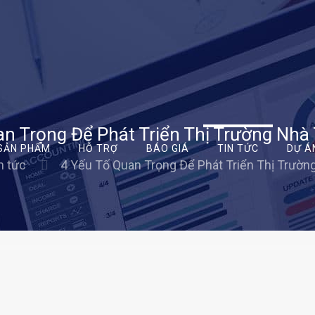
an Trọng Để Phát Triển Thị Trường Nh
SẢN PHẨM
HỖ TRỢ
BÁO GIÁ
TIN TỨC
DỰ Á
n tức
4 Yếu Tố Quan Trọng Để Phát Triển Thị Trườ