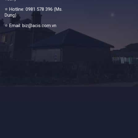
⭐ Hotline:
0981 578 396 (Ms.
Dung)
⭐ Email: biz@acis.com.vn