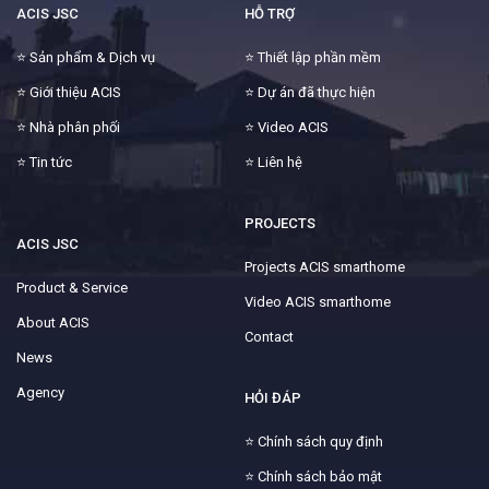
ACIS JSC
HỖ TRỢ
⭐
Sản phẩm & Dịch vụ
⭐
Thiết lập phần mềm
⭐
Giới thiệu ACIS
⭐
Dự án đã thực hiện
⭐
Nhà phân phối
⭐
Video ACIS
⭐
Tin tức
⭐
Liên hệ
PROJECTS
ACIS JSC
Projects ACIS smarthome
Product & Service
Video ACIS smarthome
About ACIS
Contact
News
Agency
HỎI ĐÁP
⭐
Chính sách quy định
⭐
Chính sách bảo mật