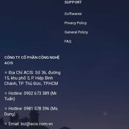
SUPPORT
Softwares
Privacy Policy
General Policy
FAQ
CÔNG TY CỔ PHẦN CÔNG NGHỆ
ACIS
⭐ Địa Chỉ ACIS: Số 36, đường
15, khu phố 5, P. Hiệp Bình
Chánh, TP. Thủ Đức, TP.HCM
⭐ Hotline:
0902 673 389 (Mr.
Tuấn)
⭐ Hotline:
0981 578 396 (Ms.
Dung)
⭐ Email: biz@acis.com.vn