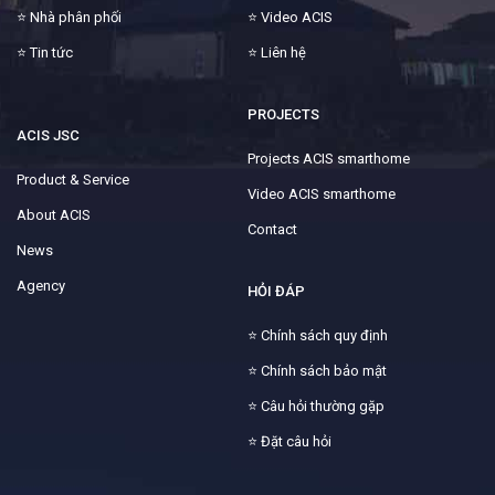
⭐
Nhà phân phối
⭐
Video ACIS
⭐
Tin tức
⭐
Liên hệ
PROJECTS
ACIS JSC
Projects ACIS smarthome
Product & Service
Video ACIS smarthome
About ACIS
Contact
News
Agency
HỎI ĐÁP
⭐
Chính sách quy định
⭐
Chính sách bảo mật
⭐
Câu hỏi thường gặp
⭐
Đặt câu hỏi