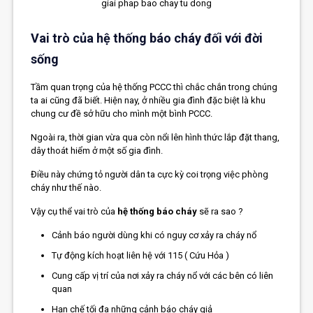
giai phap bao chay tu dong
Vai trò của hệ thống báo cháy đối với đời
sống
Tầm quan trọng của hệ thống PCCC thì chắc chắn trong chúng
ta ai cũng đã biết. Hiện nay, ở nhiều gia đình đặc biệt là khu
chung cư đề sở hữu cho mình một bình PCCC.
Ngoài ra, thời gian vừa qua còn nổi lên hình thức lắp đặt thang,
dây thoát hiểm ở một số gia đình.
Điều này chứng tỏ người dân ta cực kỳ coi trọng việc phòng
cháy như thế nào.
Vậy cụ thể vai trò của
hệ thống báo cháy
sẽ ra sao ?
Cảnh báo người dùng khi có nguy cơ xảy ra cháy nổ
Tự động kích hoạt liên hệ với 115 ( Cứu Hỏa )
Cung cấp vị trí của nơi xảy ra cháy nổ với các bên có liên
quan
Hạn chế tối đa những cảnh báo cháy giả