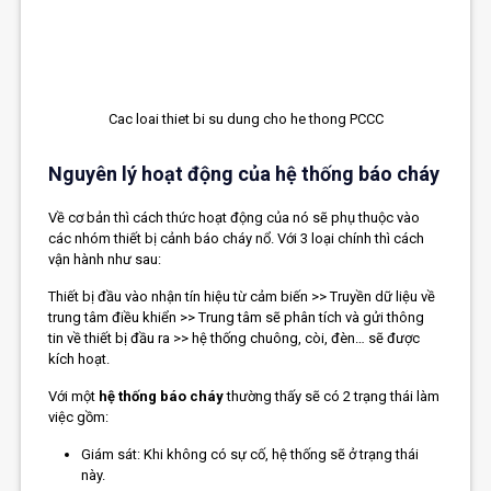
Cac loai thiet bi su dung cho he thong PCCC
Nguyên lý hoạt động của hệ thống báo cháy
Về cơ bản thì cách thức hoạt động của nó sẽ phụ thuộc vào
các nhóm thiết bị cảnh báo cháy nổ. Với 3 loại chính thì cách
vận hành như sau:
Thiết bị đầu vào nhận tín hiệu từ cảm biến >> Truyền dữ liệu về
trung tâm điều khiển >> Trung tâm sẽ phân tích và gửi thông
tin về thiết bị đầu ra >> hệ thống chuông, còi, đèn… sẽ được
kích hoạt.
Với một
hệ thống báo cháy
thường thấy sẽ có 2 trạng thái làm
việc gồm:
Giám sát: Khi không có sự cố, hệ thống sẽ ở trạng thái
này.