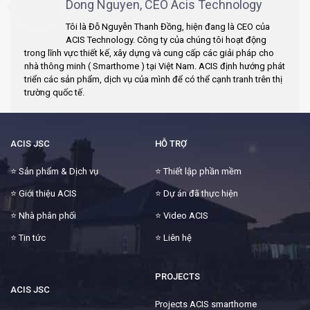
Dong Nguyen, CEO Acis Technology
Tôi là Đỗ Nguyễn Thanh Đồng, hiện đang là CEO của
ACIS Technology. Công ty của chúng tôi hoạt động
trong lĩnh vực thiết kế, xây dựng và cung cấp các giải pháp cho
nhà thông minh ( Smarthome ) tại Việt Nam. ACIS định hướng phát
triển các sản phẩm, dịch vụ của mình để có thể cạnh tranh trên thị
trường quốc tế.
ACIS JSC
HỖ TRỢ
⭐
Sản phẩm & Dịch vụ
⭐
Thiết lập phần mềm
⭐
Giới thiệu ACIS
⭐
Dự án đã thực hiện
⭐
Nhà phân phối
⭐
Video ACIS
⭐
Tin tức
⭐
Liên hệ
PROJECTS
ACIS JSC
Projects ACIS smarthome