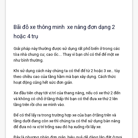
Bãi đỗ xe thông minh xe nâng đơn dạng 2
hoặc 4 trụ
Giải pháp này thường được sử dụng rất phổ biến ở trong các
tòa nhà chung cư, cao ốc…. Thay vì bạn chỉ có thể để một xe
như bình thường.
Khi sử dụng cách này chúng ta có thể để từ 2 hoặc 3 xe… tùy
theo chiều cao của tầng hầm mà bạn xây dựng. Cách thức
hoạt động cũng hết sức đơn giản.
Xe đầu tiên chạy tới vị trí của thang nâng, nếu có xe thứ 2 đến
và không có chỗ ở tầng thấp thì bạn có thể đưa xe thứ 2 lên
tầng trên rồi cho xe mình vào.
Để có thể lấy ra trong trường hợp xe của bạn ở tầng trên và
tầng dưỡi đang còn xe thì chúng ta có thể sử dụng bàn nâng
để đưa nó ra vị trí trống sau đó hạ xuống rồi lấy xe.
Đây là phương pháp đơn giản, hiệu quả dễ dàng lắp đặt ở mọi