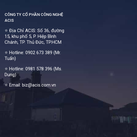
CÔNG TY CỔ PHẦN CÔNG NGHỆ
ACIS
⭐ Địa Chỉ ACIS: Số 36, đường
15, khu phố 5, P. Hiệp Bình
Chánh, TP. Thủ Đức, TP.HCM
⭐ Hotline:
0902 673 389 (Mr.
Tuấn)
⭐ Hotline:
0981 578 396 (Ms.
Dung)
⭐ Email: biz@acis.com.vn